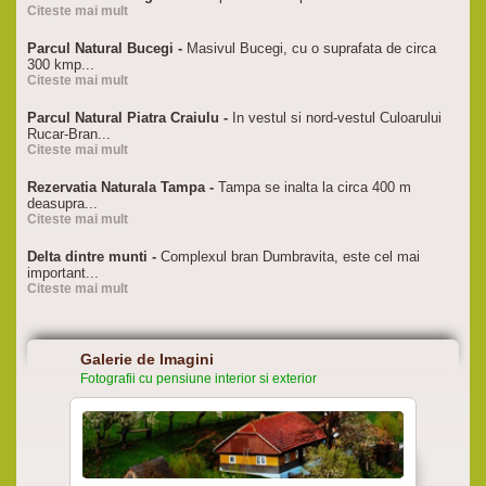
Citeste mai mult
Parcul Natural Bucegi -
Masivul Bucegi, cu o suprafata de circa
300 kmp...
Citeste mai mult
Parcul Natural Piatra Craiulu -
In vestul si nord-vestul Culoarului
Rucar-Bran...
Citeste mai mult
Rezervatia Naturala Tampa -
Tampa se inalta la circa 400 m
deasupra...
Citeste mai mult
Delta dintre munti -
Complexul bran Dumbravita, este cel mai
important...
Citeste mai mult
Galerie de Imagini
Fotografii cu pensiune interior si exterior