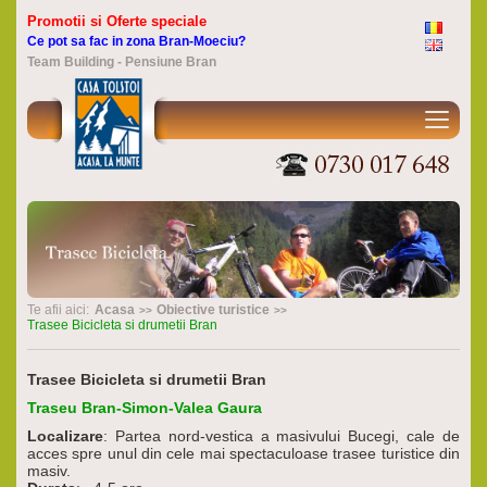
Promotii si Oferte speciale
Ce pot sa fac in zona Bran-Moeciu?
Team Building - Pensiune Bran
Te afii aici:
Acasa
Obiective turistice
Trasee Bicicleta si drumetii Bran
Trasee Bicicleta si drumetii Bran
Traseu Bran-Simon-Valea Gaura
Localizare
: Partea nord-vestica a masivului Bucegi, cale de
acces spre unul din cele mai spectaculoase trasee turistice din
masiv.