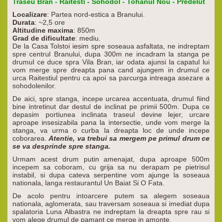
Traseu Bran - Raitesti - Sohodol - Tohanul Nou - Predelut
Localizare
: Partea nord-estica a Branului.
Durata
: ~2,5 ore
Altitudine maxima
: 850m
Grad de dificultate
: mediu.
De la Casa Tolstoi iesim spre soseaua asfaltata, ne indreptam
spre centrul Branului, dupa 300m ne incadram la stanga pe
drumul ce duce spra Vila Bran, iar odata ajunsi la capatul lui
vom merge spre dreapta pana cand ajungem in drumul ce
urca Raitestiul pentru ca apoi sa parcurga intreaga asezare a
sohodolenilor.
De aici, spre stanga, incepe urcarea accentuata, drumul fiind
bine intretinut dar destul de inclinat pe primii 500m. Dupa ce
depasim portiunea inclinata traseul devine lejer, urcare
aproape insesizabila pana la intersectie, unde vom merge la
stanga, va urma o curba la dreapta loc de unde incepe
coborarea.
Atentie, va trebui sa mergem pe primul drum ce
se va desprinde spre stanga.
Urmam acest drum putin amenajat, dupa aproape 500m
incepem sa coboram, cu grija sa nu derapam pe pietrisul
instabil, si dupa cateva serpentine vom ajunge la soseaua
nationala, langa restaurantul Un Baiat Si O Fata.
De acolo pentru intoarcere putem sa alegem soseaua
nationala, aglomerata, sau traversam soseaua si imediat dupa
spalatoria Luna Albastra ne indreptam la dreapta spre rau si
vom alege drumul de pamant ce merge in amonte.