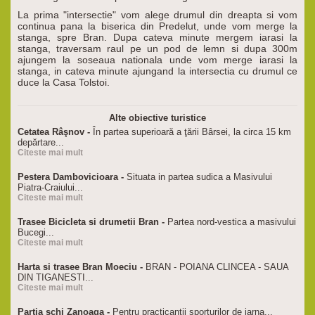
La prima "intersectie" vom alege drumul din dreapta si vom
continua pana la biserica din Predelut, unde vom merge la
stanga, spre Bran. Dupa cateva minute mergem iarasi la
stanga, traversam raul pe un pod de lemn si dupa 300m
ajungem la soseaua nationala unde vom merge iarasi la
stanga, in cateva minute ajungand la intersectia cu drumul ce
duce la Casa Tolstoi.
Alte obiective turistice
Cetatea Râşnov -
În partea superioară a ţării Bârsei, la circa 15 km
depărtare...
Citeste mai mult
Pestera Dambovicioara -
Situata in partea sudica a Masivului
Piatra-Craiului...
Citeste mai mult
Trasee Bicicleta si drumetii Bran -
Partea nord-vestica a masivului
Bucegi...
Citeste mai mult
Harta si trasee Bran Moeciu -
BRAN - POIANA CLINCEA - SAUA
DIN TIGANESTI...
Citeste mai mult
Partia schi Zanoaga -
Pentru practicantii sporturilor de iarna...