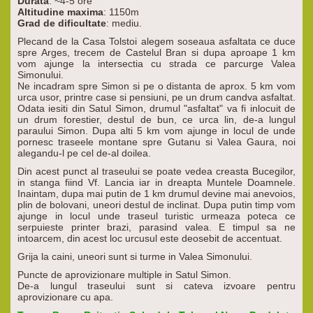
Durata
: ~4-5 ore
Altitudine maxima
: 1150m
Grad de dificultate
: mediu.
Plecand de la Casa Tolstoi alegem soseaua asfaltata ce duce
spre Arges, trecem de Castelul Bran si dupa aproape 1 km
vom ajunge la intersectia cu strada ce parcurge Valea
Simonului.
Ne incadram spre Simon si pe o distanta de aprox. 5 km vom
urca usor, printre case si pensiuni, pe un drum candva asfaltat.
Odata iesiti din Satul Simon, drumul "asfaltat" va fi inlocuit de
un drum forestier, destul de bun, ce urca lin, de-a lungul
paraului Simon. Dupa alti 5 km vom ajunge in locul de unde
pornesc traseele montane spre Gutanu si Valea Gaura, noi
alegandu-l pe cel de-al doilea.
Din acest punct al traseului se poate vedea creasta Bucegilor,
in stanga fiind Vf. Lancia iar in dreapta Muntele Doamnele.
Inaintam, dupa mai putin de 1 km drumul devine mai anevoios,
plin de bolovani, uneori destul de inclinat. Dupa putin timp vom
ajunge in locul unde traseul turistic urmeaza poteca ce
serpuieste printer brazi, parasind valea. E timpul sa ne
intoarcem, din acest loc urcusul este deosebit de accentuat.
Grija la caini, uneori sunt si turme in Valea Simonului.
Puncte de aprovizionare multiple in Satul Simon.
De-a lungul traseului sunt si cateva izvoare pentru
aprovizionare cu apa.