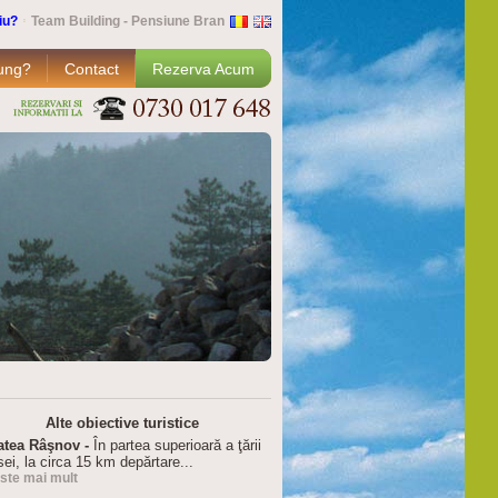
iu?
Team Building - Pensiune Bran
ung?
Contact
Rezerva Acum
Alte obiective turistice
atea Râşnov -
În partea superioară a ţării
ei, la circa 15 km depărtare...
este mai mult