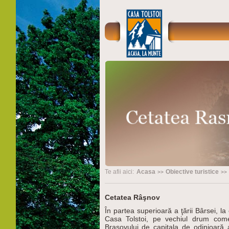
Te afii aici:
Acasa
Obiective turistice
Cetatea Râşnov
În partea superioară a ţării Bârsei, 
Casa Tolstoi, pe vechiul drum come
Braşovului de capitala de odinioară