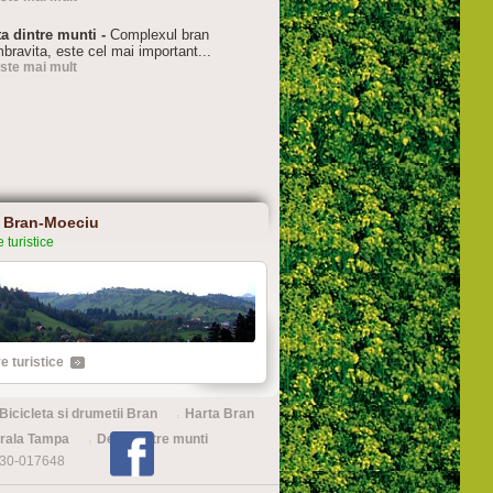
ta dintre munti -
Complexul bran
bravita, este cel mai important...
este mai mult
 Bran-Moeciu
 turistice
e turistice
Bicicleta si drumetii Bran
Harta Bran
urala Tampa
Delta dintre munti
0730-017648