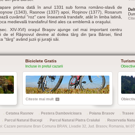
apare prima dată în anul 1331 sub forma româno-slavă de
Del
 Roşnow (1343), Rasnow (1337) apoi, Roşinov (1377), Rosarum
Dum
ză cuvântul "roz" care înseamnă trandafir, atât în limba latină,
Cit
poca medievală trandafirul fiind ales ca emblemă a oraşului.
(sec. XIV-XVI) oraşul Braşov ajunge cel mai important centru
ri de el Râşnovul devine al doilea târg din ţara Bârsei, fiind
târg" având juzii şi juraţii săi.
Biciclete Gratis
Turism
Incluse in pretul cazarii
Obiective
Citeste mai mult
Obiectiv
Cetatea Rasnov
Pestera Dambovicioara
Poiana Brasov
Trasee 
Parcul Natural Bucegi
Parcul Natural Piatra Craiului
Rezervatia Nat
oi: Cazare pensiune Bran Comuna BRAN, Livadie 32, Jud. Brasov, Romania, tel.