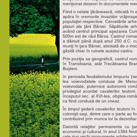
menţionat deseori în documentele medi
Fiind o cetate ţărănească, ridicată în 
apăra în vremurile invaziilor vrăjmaşe
populaţiei respective. Cercetările ar
plaiuri ale ţării Bârsei. Săpăturile 
avănd centrul principal aşezarea Cumi
500m est de râul Bârsa. Castrul roman d
a dăinuit până după anul 250 d.C. c
munţi în ţara Bârsei, atestată de o in
găsită chiar în ruinele acestui castru.
Prin poziţia sa geografică, castrul 
în Transilvania, atât Trecătoarea Br
Buşteni.
în perioada feudalismului timpuriu (se
lea voievodatele conduse de Menum
voievodate, puternice autonomii româ
privilegiul acordat cavalerilor teuto
începutul sec. al XVI-lea, obştea rom
ca fiind condusă de un cneaz.
În timpul şederii cavalerilor teutoni î
colonişti saşi, dintre care o parte au 
contribuind prin munca lor la dezvoltar
Datorită relaţiilor permanente cu 
economic şi cultural, în anul 1384 fiind
cele mai vechi monumente arhitectonic