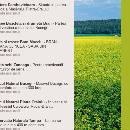
tera Dambovicioara -
Situata in partea
ca a Masivului Piatra-Craiului...
este mai mult
see Bicicleta si drumetii Bran -
Partea
d-vestica a masivului Bucegi...
este mai mult
ta si trasee Bran Moeciu -
BRAN -
ANA CLINCEA - SAUA DIN
ANESTI...
este mai mult
tia schi Zanoaga -
Pentru practicantii
turilor de iarna...
este mai mult
cul Natural Bucegi -
Masivul Bucegi, cu
uprafata de circa 300 kmp...
este mai mult
cul Natural Piatra Craiulu -
In vestul si
-vestul Culoarului Rucar-Bran...
este mai mult
ervatia Naturala Tampa -
Tampa se
ta la circa 400 m deasupra...
este mai mult