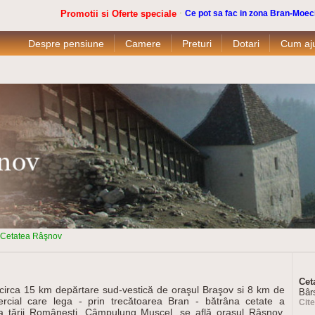
Promotii si Oferte speciale
Ce pot sa fac in zona Bran-Moec
Despre pensiune
Camere
Preturi
Dotari
Cum aj
Cetatea Râşnov
Cet
la circa 15 km depărtare sud-vestică de oraşul Braşov si 8 km de
Bârs
rcial care lega - prin trecătoarea Bran - bătrâna cetate a
Cit
 a ţării Româneşti, Câmpulung Muscel, se află oraşul Râşnov,