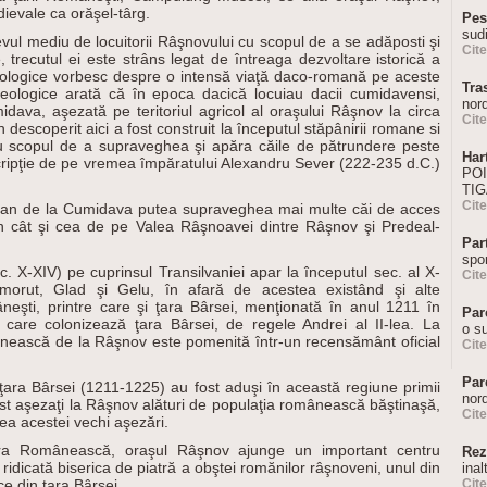
evale ca orăşel-târg.
Pes
sudi
evul mediu de locuitorii Râşnovului cu scopul de a se adăposti şi
Cit
, trecutul ei este strâns legat de întreaga dezvoltare istorică a
heologice vorbesc despre o intensă viaţă daco-romană pe aceste
Tra
arheologice arată că în epoca dacică locuiau dacii cumidavensi,
nor
dava, aşezată pe teritoriul agricol al oraşului Râşnov la circa
Cit
escoperit aici a fost construit la începutul stăpânirii romane si
u scopul de a supraveghea şi apăra căile de pătrundere peste
Har
scripţie de pe vremea împăratului Alexandru Sever (222-235 d.C.)
POI
TIG
Cit
roman de la Cumidava putea supraveghea mai multe căi de acces
an cât şi cea de pe Valea Râşnoavei dintre Râşnov şi Predeal-
Par
spor
c. X-XIV) pe cuprinsul Transilvaniei apar la începutul sec. al X-
Cit
orut, Glad şi Gelu, în afară de acestea existând şi alte
neşti, printre care şi ţara Bârsei, menţionată în anul 1211 în
Par
ni, care colonizează ţara Bârsei, de regele Andrei al II-lea. La
o s
ânească de la Râşnov este pomenită într-un recensământ oficial
Cit
Par
n ţara Bârsei (1211-1225) au fost aduşi în această regiune primii
nord
fost aşezaţi la Râşnov alături de populaţia românească băştinaşă,
Cit
ea acestei vechi aşezări.
ţara Românească, oraşul Râşnov ajunge un important centru
Rez
 ridicată biserica de piatră a obştei romănilor râşnoveni, unul din
inal
e din ţara Bârsei.
Cit